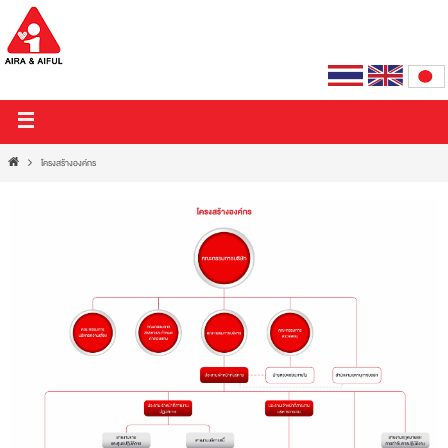
บริษัท ไอร่า แอนด์ ไอฟุล จำกัด (มหาชน)
โครงสร้างองค์กร